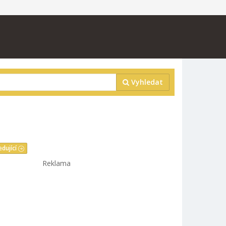
Vyhledat
edující
Reklama