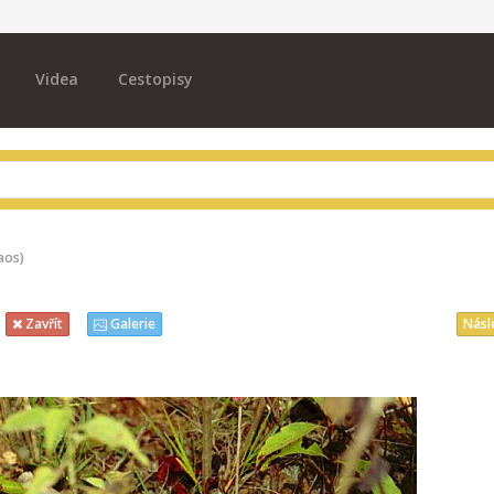
Videa
Cestopisy
aos)
Násl
Zavřít
Galerie