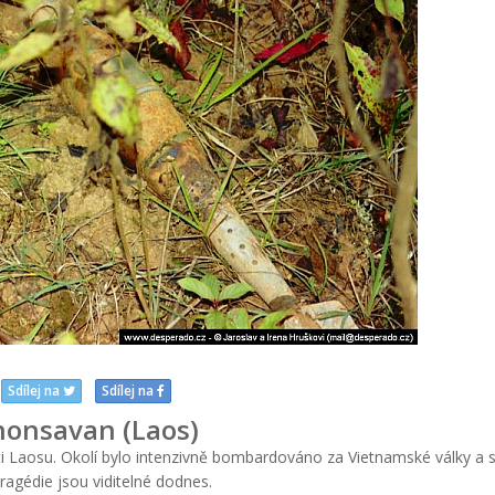
Sdílej na
Sdílej na
honsavan (Laos)
ti Laosu. Okolí bylo intenzivně bombardováno za Vietnamské války a 
tragédie jsou viditelné dodnes.