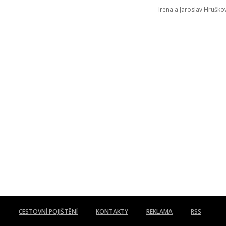
Irena a Jaroslav Hruškov
CESTOVNÍ POJIŠTĚNÍ
KONTAKTY
REKLAMA
RSS