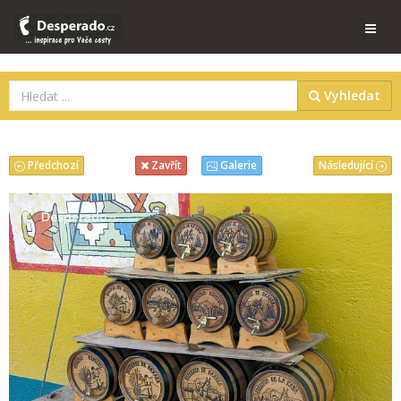
Vyhledat
Předchozí
Následující
Zavřít
Galerie