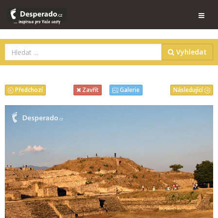
Vyhledat
Předchozí
Následující
Zavřít
Galerie