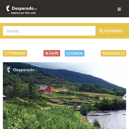
Vyhledat
Předchozí
Následující
Zavřít
Galerie