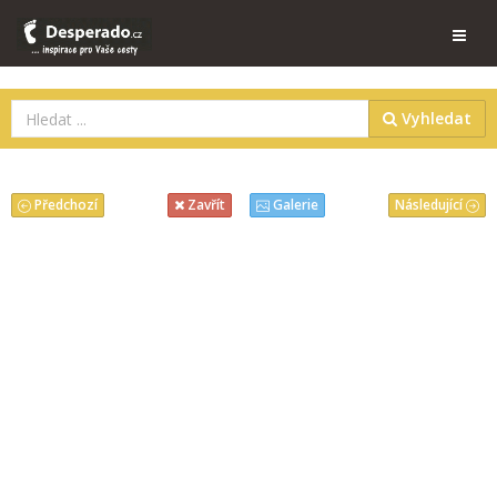
Vyhledat
Předchozí
Následující
Zavřít
Galerie