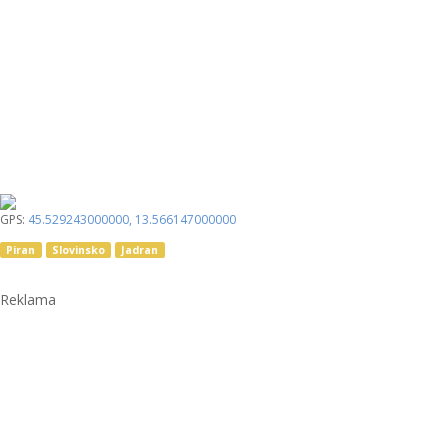
GPS:
45.529243000000
,
13.566147000000
Piran
Slovinsko
Jadran
Reklama