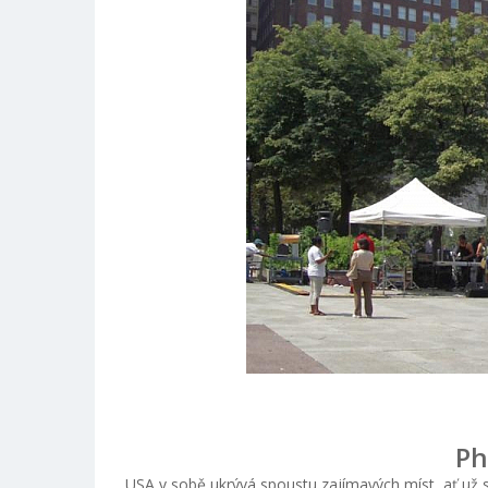
Ph
USA v sobě ukrývá spoustu zajímavých míst, ať už 