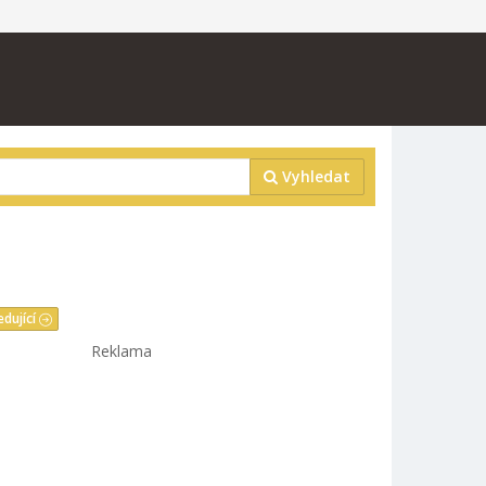
Vyhledat
edující
Reklama