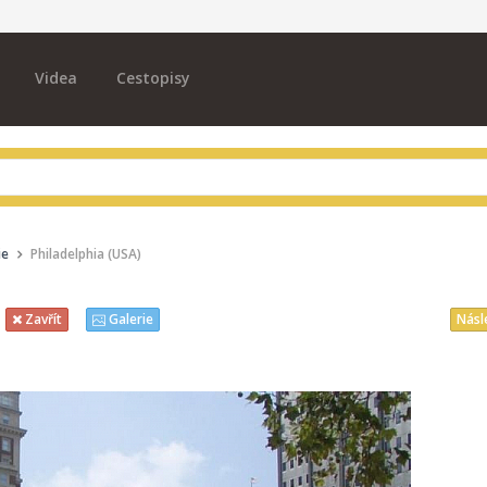
Videa
Cestopisy
ie
Philadelphia (USA)
Násl
Zavřít
Galerie