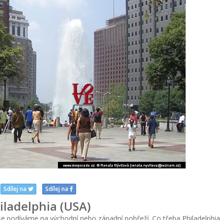
Sdílej na
Sdílej na
iladelphia (USA)
se podíváme na východní nebo západní pobřeží. Co třeba Philadelphia