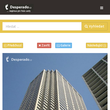
Vyhledat
Předchozí
Následující
Zavřít
Galerie