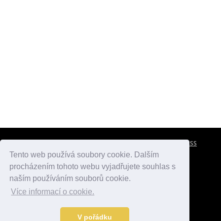
CESTOVNÍ POJIŠTĚNÍ
KONTAKTY
REKLAMA
RSS
Tento web používá soubory cookie. Dalším
procházením tohoto webu vyjadřujete souhlas s
atlasmest.cz
atlaspamatek.info
atlaszemi.info
naším používáním souborů cookie.
Více informací o cookie.
© 2005 - 2026 Desperado.cz. Všechna práva vyhrazena.
Data o počasí jsou přebírána z
OpenWeather
.
V pořádku
Kontakt:
mail@desperado.cz