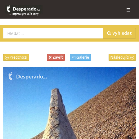
Vyhledat
Předchozí
Následující
Zavřít
Galerie