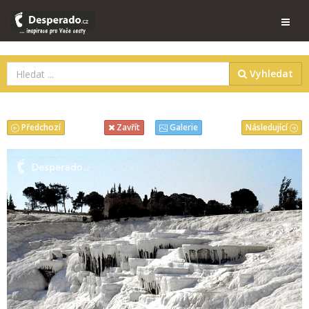
Vyhledat
Předchozí
Následující
Zavřít
Galerie