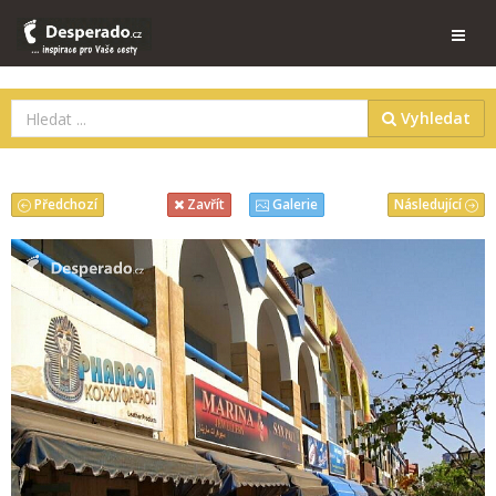
Vyhledat
Předchozí
Následující
Zavřít
Galerie