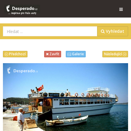
Vyhledat
Předchozí
Následující
Zavřít
Galerie