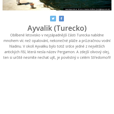
Ayvalik (Turecko)
Oblíbené letovisko v nejzápadnější části Turecka nabídne
mnohem víc než opalování, nekonečné pláže a průzračnou vodní
hladinu. V okolí Ayvaliku bylo totiž srdce jedné z největších
antických říší, která nesla název Pergamon. A zdejší olivový olej,
ten si určitě nesmíte nechat ujít, je pověstný v celém Středomoří!