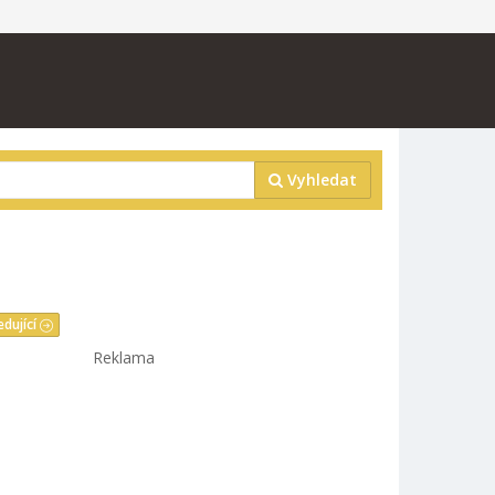
Vyhledat
edující
Reklama