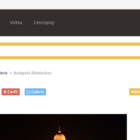
Videa
Cestopisy
erie
Budapešť (Maďarsko)
Násl
Zavřít
Galerie