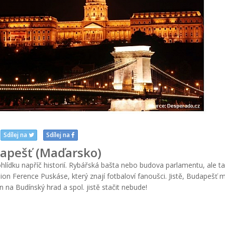
Sdílej na
Sdílej na
apešť (Maďarsko)
ídku napříč historií. Rybářská bašta nebo budova parlamentu, ale t
ion Ference Puskáse, který znají fotbaloví fanoušci. Jistě, Budapešť 
 na Budínský hrad a spol. jistě stačit nebude!