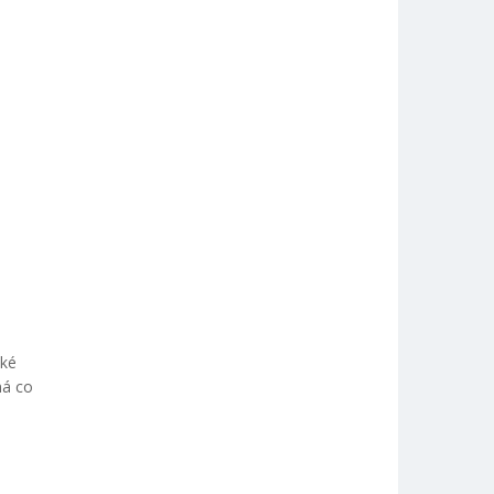
aké
má co