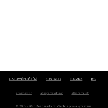
CESTOVNÍ POJIŠTĚNÍ
KONTAKTY
REKLAMA
RSS
atlasmest.cz
atlaspamatek.info
atlaszemi.info
© 2005 - 2026 Desperado.cz. Všechna práva vyhrazena.