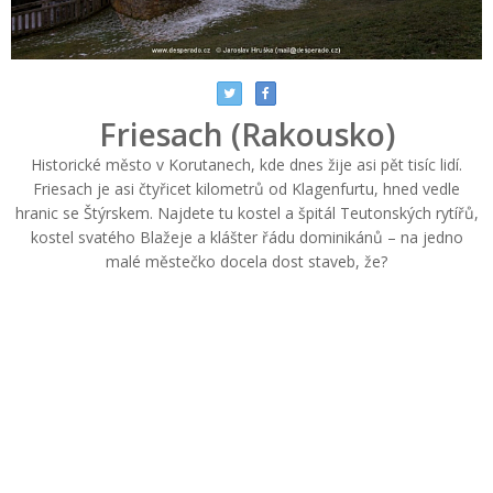
Friesach (Rakousko)
Historické město v Korutanech, kde dnes žije asi pět tisíc lidí.
Friesach je asi čtyřicet kilometrů od Klagenfurtu, hned vedle
hranic se Štýrskem. Najdete tu kostel a špitál Teutonských rytířů,
kostel svatého Blažeje a klášter řádu dominikánů – na jedno
malé městečko docela dost staveb, že?