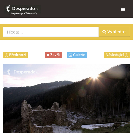
Vyhledat
Předchozí
Následující
Zavřít
Galerie