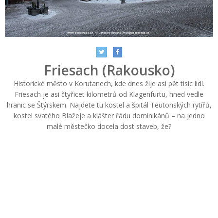
Friesach (Rakousko)
Historické město v Korutanech, kde dnes žije asi pět tisíc lidí.
Friesach je asi čtyřicet kilometrů od Klagenfurtu, hned vedle
hranic se Štýrskem. Najdete tu kostel a špitál Teutonských rytířů,
kostel svatého Blažeje a klášter řádu dominikánů – na jedno
malé městečko docela dost staveb, že?