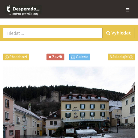
Vyhledat
Předchozí
Následující
Zavřít
Galerie