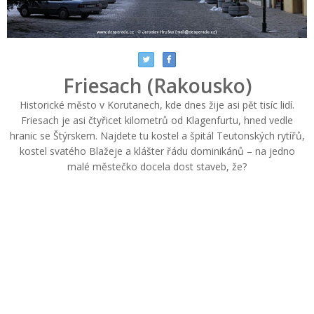
Friesach (Rakousko)
Historické město v Korutanech, kde dnes žije asi pět tisíc lidí.
Friesach je asi čtyřicet kilometrů od Klagenfurtu, hned vedle
hranic se Štýrskem. Najdete tu kostel a špitál Teutonských rytířů,
kostel svatého Blažeje a klášter řádu dominikánů – na jedno
malé městečko docela dost staveb, že?