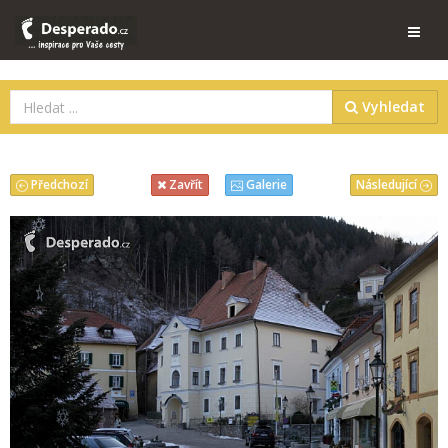
Vyhledat
Předchozí
Následující
Zavřít
Galerie