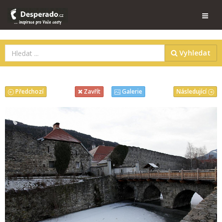
Vyhledat
Předchozí
Následující
Zavřít
Galerie