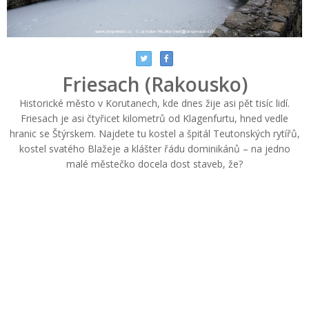
Friesach (Rakousko)
Historické město v Korutanech, kde dnes žije asi pět tisíc lidí.
Friesach je asi čtyřicet kilometrů od Klagenfurtu, hned vedle
hranic se Štýrskem. Najdete tu kostel a špitál Teutonských rytířů,
kostel svatého Blažeje a klášter řádu dominikánů – na jedno
malé městečko docela dost staveb, že?