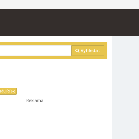
Vyhledat
edující
Reklama