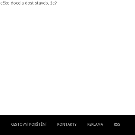
ečko docela dost staveb, že?
CESTOVNÍ POJIŠTĚNÍ
KONTAKTY
REKLAMA
RSS