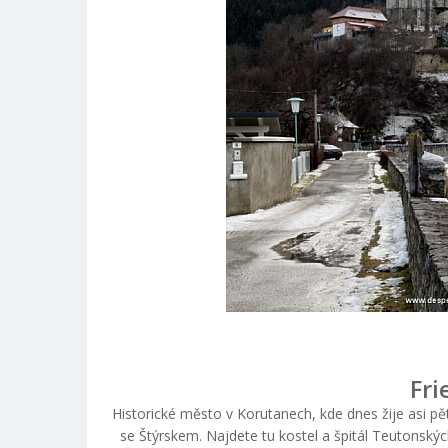
Fri
Historické město v Korutanech, kde dnes žije asi pět 
se Štýrskem. Najdete tu kostel a špitál Teutonskýc