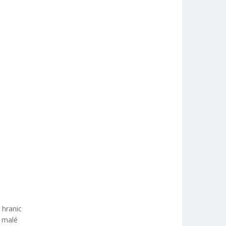
 hranic
o malé