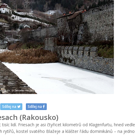
Sdílej na
Sdílej na
esach (Rakousko)
tisíc lidí. Friesach je asi čtyřicet kilometrů od Klagenfurtu, hned vedle
h rytířů, kostel svatého Blažeje a klášter řádu dominikánů – na jedn