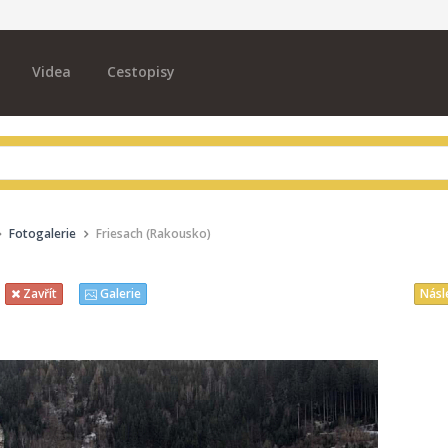
Videa
Cestopisy
Fotogalerie
Friesach (Rakousko)
Násl
Zavřít
Galerie