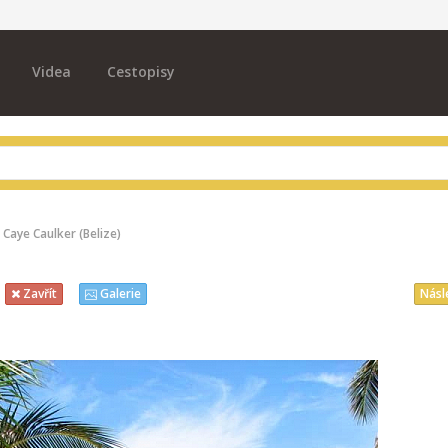
Videa
Cestopisy
Caye Caulker (Belize)
Násl
Zavřít
Galerie