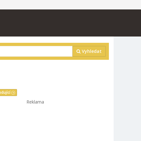
Vyhledat
edující
Reklama