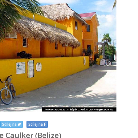
Sdílej na
Sdílej na
e Caulker (Belize)