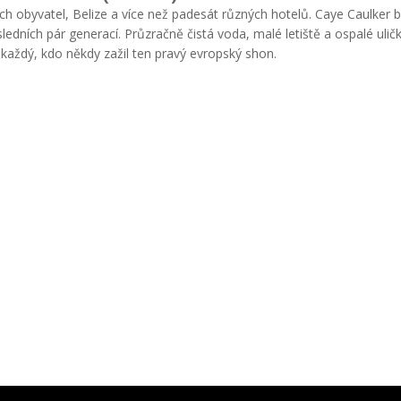
ch obyvatel, Belize a více než padesát různých hotelů. Caye Caulker b
sledních pár generací. Průzračně čistá voda, malé letiště a ospalé uličk
 každý, kdo někdy zažil ten pravý evropský shon.