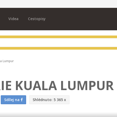
Videa
Cestopisy
la Lumpur
IE KUALA LUMPUR
Sdílej na
Shlédnuto:
5 365 x