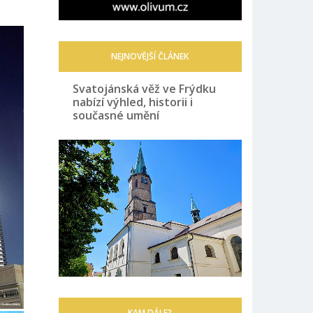
NEJNOVĚJŠÍ ČLÁNEK
Svatojánská věž ve Frýdku
nabízí výhled, historii i
současné umění
KAM DÁLE?