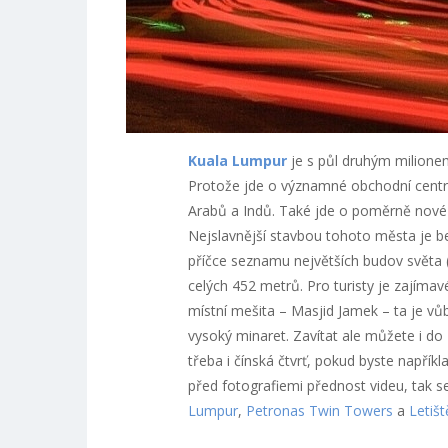
Kuala Lumpur
je s půl druhým milione
Protože jde o významné obchodní centru
Arabů a Indů. Také jde o poměrně nové 
Nejslavnější stavbou tohoto města je 
příčce seznamu největších budov světa (
celých 452 metrů. Pro turisty je zajíma
místní mešita – Masjid Jamek – ta je vů
vysoký minaret. Zavítat ale můžete i do
třeba i čínská čtvrť, pokud byste napřík
před fotografiemi přednost videu, tak se
Lumpur
,
Petronas Twin Towers
a
Letiš