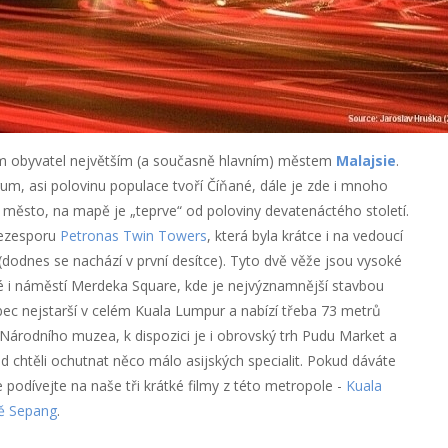
m obyvatel největším (a současně hlavním) městem
Malajsie
.
m, asi polovinu populace tvoří Číňané, dále je zde i mnoho
město, na mapě je „teprve“ od poloviny devatenáctého století.
bezesporu
Petronas Twin Towers
, která byla krátce i na vedoucí
dodnes se nachází v první desítce). Tyto dvě věže jsou vysoké
vé i náměstí Merdeka Square, kde je nejvýznamnější stavbou
bec nejstarší v celém Kuala Lumpur a nabízí třeba 73 metrů
 Národního muzea, k dispozici je i obrovský trh Pudu Market a
lad chtěli ochutnat něco málo asijských specialit. Pokud dáváte
 podívejte na naše tři krátké filmy z této metropole -
Kuala
tě Sepang
.