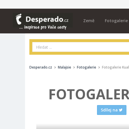
Země
Fotogalerie
Desperado.cz
Malajsie
Fotogalerie
Fotogalerie Kua
FOTOGALER
Sdílej na