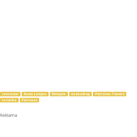
cestování
Kuala Lumpur
Malajsie
mrakodrap
Petronas Towers
turistika
Petronas
Reklama