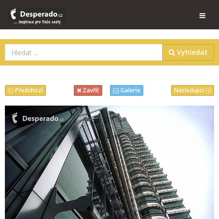
Vyhledat
Předchozí
Následující
Zavřít
Galerie