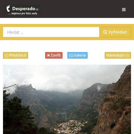
Vyhledat
Předchozí
Následující
Zavřít
Galerie