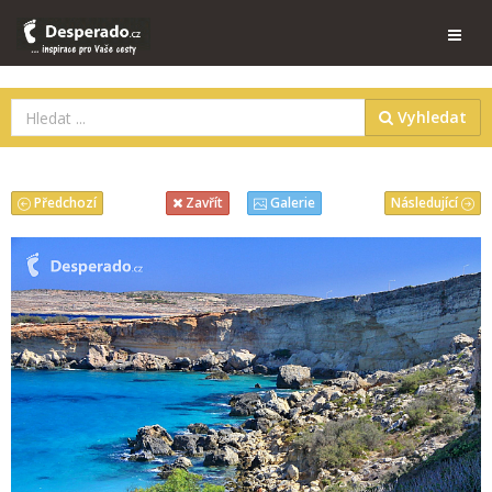
Vyhledat
Předchozí
Následující
Zavřít
Galerie