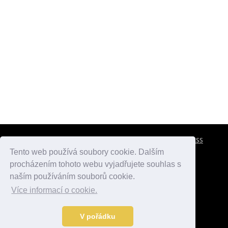
CESTOVNÍ POJIŠTĚNÍ
KONTAKTY
REKLAMA
RSS
Tento web používá soubory cookie. Dalším
procházením tohoto webu vyjadřujete souhlas s
atlasmest.cz
atlaspamatek.info
atlaszemi.info
naším používáním souborů cookie.
Více informací o cookie.
© 2005 - 2026 Desperado.cz. Všechna práva vyhrazena.
Data o počasí jsou přebírána z
OpenWeather
.
V pořádku
Kontakt:
mail@desperado.cz