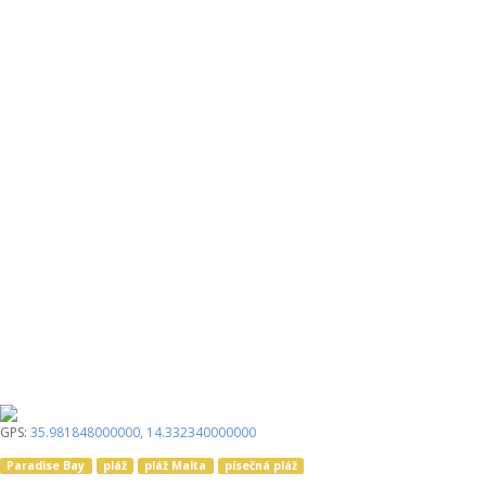
GPS:
35.981848000000
,
14.332340000000
Paradise Bay
pláž
pláž Malta
písečná pláž