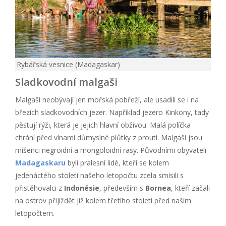
Rybářská vesnice (Madagaskar)
Sladkovodní malgaši
Malgaši neobývají jen mořská pobřeží, ale usadili se i na
březích sladkovodních jezer. Například jezero Kinkony, tady
pěstují rýži, která je jejich hlavní obživou. Malá políčka
chrání před vlnami důmyslné plůtky z proutí. Malgaši jsou
míšenci negroidní a mongoloidní rasy. Původními obyvateli
Madagaskaru
byli pralesní lidé, kteří se kolem
jedenáctého století našeho letopočtu zcela smísili s
přistěhovalci z
Indonésie
, především s
Bornea
, kteří začali
na ostrov přijíždět již kolem třetího století před naším
letopočtem.