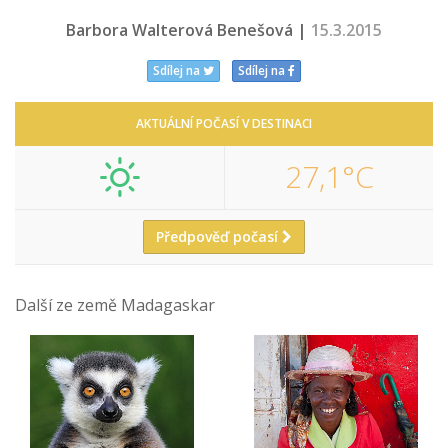
Barbora Walterová Benešová |
15.3.2015
Sdílej na
Sdílej na
AKTUÁLNÍ POČASÍ V DESTINACI
27,1°C
Předpověď počasí
Další ze země Madagaskar