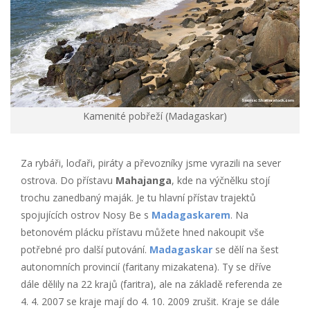
Kamenité pobřeží (Madagaskar)
Za rybáři, loďaři, piráty a převozníky jsme vyrazili na sever
ostrova. Do přístavu
Mahajanga
, kde na výčnělku stojí
trochu zanedbaný maják. Je tu hlavní přístav trajektů
spojujících ostrov Nosy Be s
Madagaskarem
. Na
betonovém plácku přístavu můžete hned nakoupit vše
potřebné pro další putování.
Madagaskar
se dělí na šest
autonomních provincií (faritany mizakatena). Ty se dříve
dále dělily na 22 krajů (faritra), ale na základě referenda ze
4. 4. 2007 se kraje mají do 4. 10. 2009 zrušit. Kraje se dále