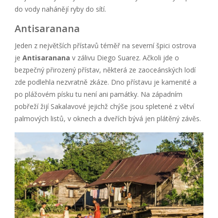
do vody nahánějí ryby do sítí.
Antisaranana
Jeden z největších přístavů téměř na severní špici ostrova
je
Antisaranana
v zálivu Diego Suarez. Ačkoli jde o
bezpečný přirozený přístav, některá ze zaoceánských lodí
zde podlehla nezvratně zkáze. Dno přístavu je kamenité a
po plážovém písku tu není ani památky. Na západním
pobřeží žijí Sakalavové jejichž chýše jsou spletené z větví
palmových listů, v oknech a dveřích bývá jen plátěný závěs.