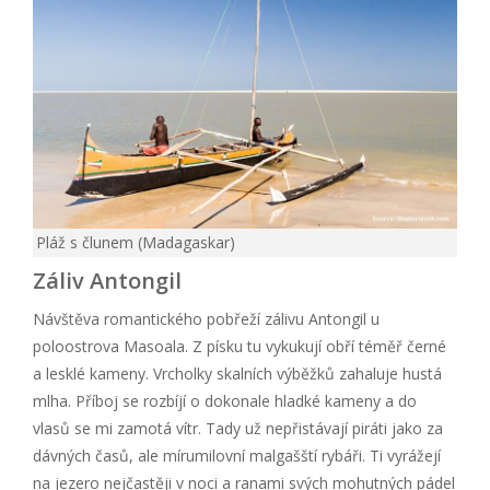
Pláž s člunem (Madagaskar)
Záliv Antongil
Návštěva romantického pobřeží zálivu Antongil u
poloostrova Masoala. Z písku tu vykukují obří téměř černé
a lesklé kameny. Vrcholky skalních výběžků zahaluje hustá
mlha. Příboj se rozbíjí o dokonale hladké kameny a do
vlasů se mi zamotá vítr. Tady už nepřistávají piráti jako za
dávných časů, ale mírumilovní malgašští rybáři. Ti vyrážejí
na jezero nejčastěji v noci a ranami svých mohutných pádel