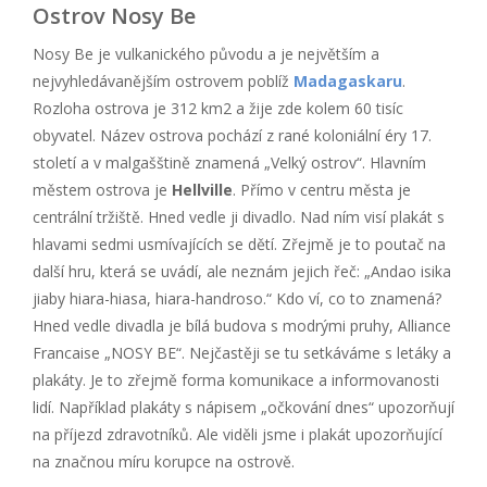
Ostrov Nosy Be
Nosy Be je vulkanického původu a je největším a
nejvyhledávanějším ostrovem poblíž
Madagaskaru
.
Rozloha ostrova je 312 km2 a žije zde kolem 60 tisíc
obyvatel. Název ostrova pochází z rané koloniální éry 17.
století a v malgašštině znamená „Velký ostrov“. Hlavním
městem ostrova je
Hellville
. Přímo v centru města je
centrální tržiště. Hned vedle ji divadlo. Nad ním visí plakát s
hlavami sedmi usmívajících se dětí. Zřejmě je to poutač na
další hru, která se uvádí, ale neznám jejich řeč: „Andao isika
jiaby hiara-hiasa, hiara-handroso.“ Kdo ví, co to znamená?
Hned vedle divadla je bílá budova s modrými pruhy, Alliance
Francaise „NOSY BE“. Nejčastěji se tu setkáváme s letáky a
plakáty. Je to zřejmě forma komunikace a informovanosti
lidí. Například plakáty s nápisem „očkování dnes“ upozorňují
na příjezd zdravotníků. Ale viděli jsme i plakát upozorňující
na značnou míru korupce na ostrově.