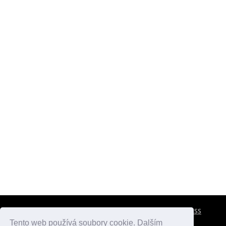
CESTOVNÍ POJIŠTĚNÍ
KONTAKTY
REKLAMA
RSS
Tento web používá soubory cookie. Dalším