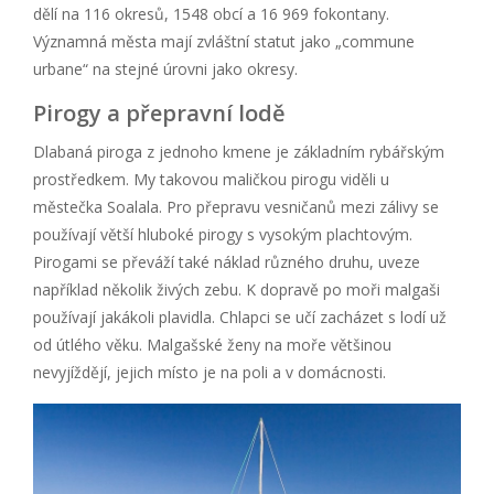
dělí na 116 okresů, 1548 obcí a 16 969 fokontany.
Významná města mají zvláštní statut jako „commune
urbane“ na stejné úrovni jako okresy.
Pirogy a přepravní lodě
Dlabaná piroga z jednoho kmene je základním rybářským
prostředkem. My takovou maličkou pirogu viděli u
městečka Soalala. Pro přepravu vesničanů mezi zálivy se
používají větší hluboké pirogy s vysokým plachtovým.
Pirogami se převáží také náklad různého druhu, uveze
například několik živých zebu. K dopravě po moři malgaši
používají jakákoli plavidla. Chlapci se učí zacházet s lodí už
od útlého věku. Malgašské ženy na moře většinou
nevyjíždějí, jejich místo je na poli a v domácnosti.