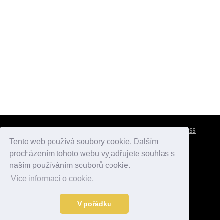
CESTOVNÍ POJIŠTĚNÍ
KONTAKTY
REKLAMA
RSS
Tento web používá soubory cookie. Dalším
procházením tohoto webu vyjadřujete souhlas s
atlasmest.cz
atlaspamatek.info
atlaszemi.info
naším používáním souborů cookie.
Více informací o cookie.
© 2005 - 2026 Desperado.cz. Všechna práva vyhrazena.
Data o počasí jsou přebírána z
OpenWeather
.
V pořádku
Kontakt:
mail@desperado.cz