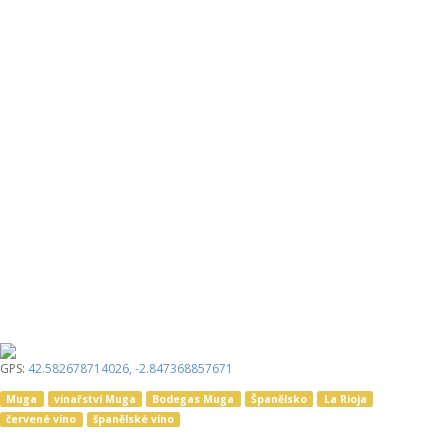
GPS:
42.582678714026
,
-2.847368857671
Muga
vinařství Muga
Bodegas Muga
Španělsko
La Rioja
červené víno
španělské víno