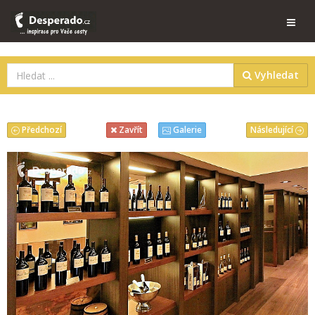
Vyhledat
Předchozí
Následující
Zavřít
Galerie