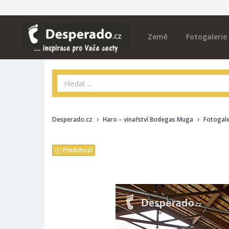
Země
Fotogalerie
Desperado.cz
Haro – vinařství Bodegas Muga
Fotogale
Předchozí