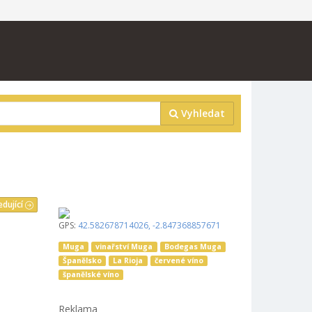
Vyhledat
edující
GPS:
42.582678714026
,
-2.847368857671
Muga
vinařství Muga
Bodegas Muga
Španělsko
La Rioja
červené víno
španělské víno
Reklama