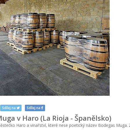
Sdílej na
Sdílej na
uga v Haro (La Rioja - Španělsko)
městečko Haro a vinařství, které nese poetický název Bodegas Muga. 