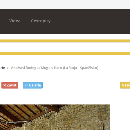
Videa
Cestopisy
rie
Vinařství Bodegas Muga v Haro (La Rioja - Španělsko)
Násl
Zavřít
Galerie