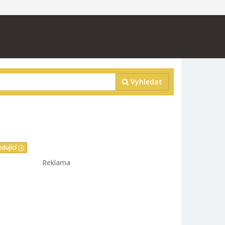
Vyhledat
edující
Reklama