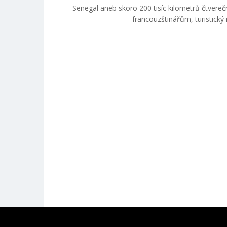
Senegal aneb skoro 200 tisíc kilometrů čtvereční
francouzštinářům, turistický 