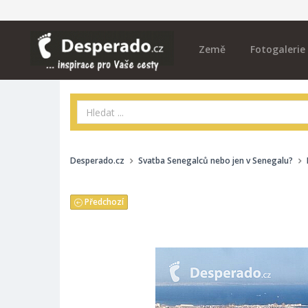
Země
Fotogalerie
Desperado.cz
Svatba Senegalců nebo jen v Senegalu?
Předchozí