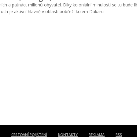
ch a patnáct milionů obyvatel. Díky koloniální minulosti se tu bude líb
ruch je aktivní hlavně v oblasti pobřeží kolem Dakaru.
CESTOVNÍ POJIŠTĚNÍ
KONTAKTY
REKLAMA
RSS