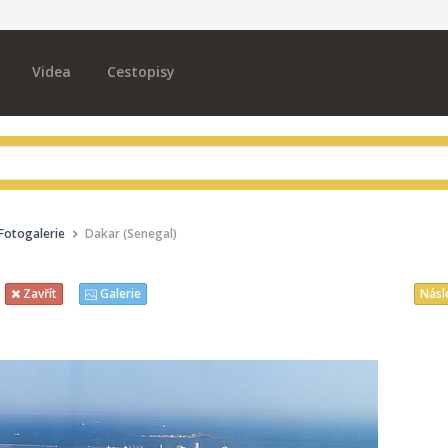
Videa
Cestopisy
Fotogalerie
Dakar (Senegal)
Násl
Zavřít
Galerie