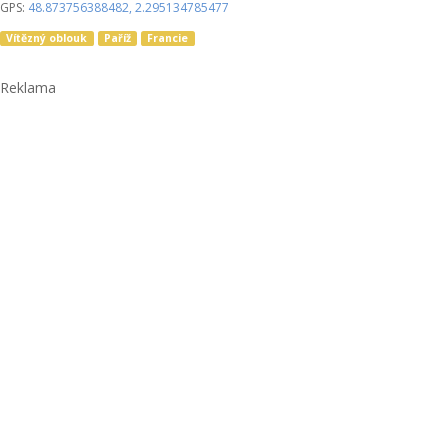
GPS:
48.873756388482
,
2.295134785477
Vítězný oblouk
Paříž
Francie
Reklama