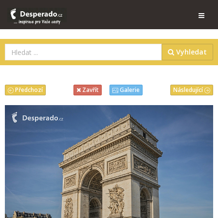
Vyhledat
Předchozí
Následující
Zavřít
Galerie