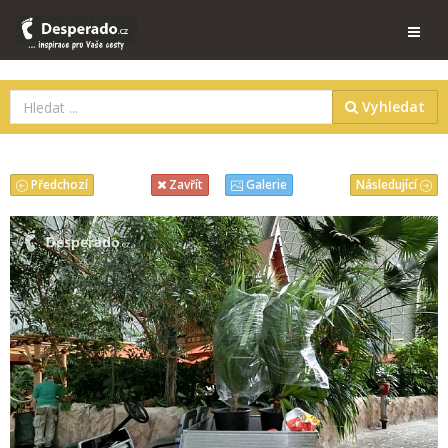
Vyhledat
Předchozí
Následující
Zavřít
Galerie