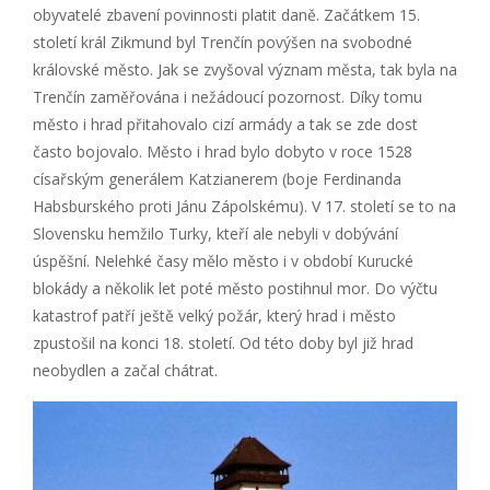
obyvatelé zbavení povinnosti platit daně. Začátkem 15.
století král Zikmund byl Trenčín povýšen na svobodné
královské město. Jak se zvyšoval význam města, tak byla na
Trenčín zaměřována i nežádoucí pozornost. Díky tomu
město i hrad přitahovalo cizí armády a tak se zde dost
často bojovalo. Město i hrad bylo dobyto v roce 1528
císařským generálem Katzianerem (boje Ferdinanda
Habsburského proti Jánu Zápolskému). V 17. století se to na
Slovensku hemžilo Turky, kteří ale nebyli v dobývání
úspěšní. Nelehké časy mělo město i v období Kurucké
blokády a několik let poté město postihnul mor. Do výčtu
katastrof patří ještě velký požár, který hrad i město
zpustošil na konci 18. století. Od této doby byl již hrad
neobydlen a začal chátrat.