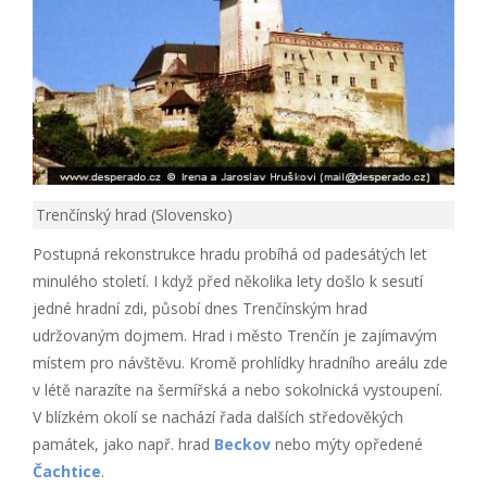
Trenčínský hrad (Slovensko)
Postupná rekonstrukce hradu probíhá od padesátých let
minulého století. I když před několika lety došlo k sesutí
jedné hradní zdi, působí dnes Trenčínským hrad
udržovaným dojmem. Hrad i město Trenčín je zajímavým
místem pro návštěvu. Kromě prohlídky hradního areálu zde
v létě narazíte na šermířská a nebo sokolnická vystoupení.
V blízkém okolí se nachází řada dalších středověkých
památek, jako např. hrad
Beckov
nebo mýty opředené
Čachtice
.