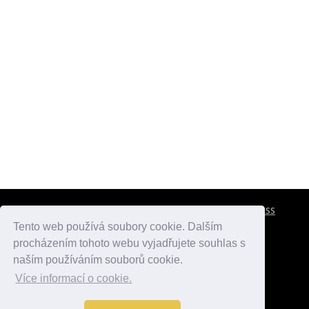
CESTOVNÍ POJIŠTĚNÍ
KONTAKTY
REKLAMA
RSS
Tento web používá soubory cookie. Dalším
procházením tohoto webu vyjadřujete souhlas s
atlasmest.cz
atlaspamatek.info
atlaszemi.info
naším používáním souborů cookie.
Více informací o cookie.
© 2005 - 2026 Desperado.cz. Všechna práva vyhrazena.
Data o počasí jsou přebírána z
OpenWeather
.