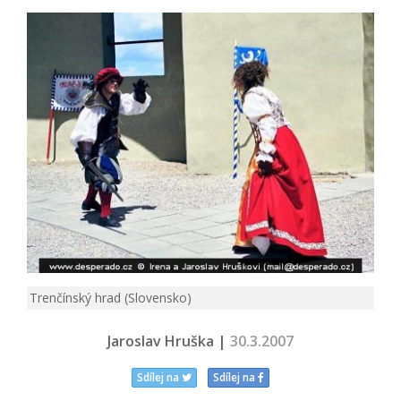
Trenčínský hrad (Slovensko)
Jaroslav Hruška |
30.3.2007
Sdílej na
Sdílej na