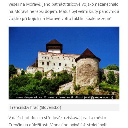
Veselí na Moravě. Jeho patnáctitisícové vojsko nezanechalo
na Moravě nejlepší dojem. Matúš byl velmi krutý panovník a
vojsko při bojích na Moravě volilo taktiku spálené země.
Trenčínský hrad (Slovensko)
V dalších obdobích středověku získával hrad a město
Trenčín na důležitosti. V první polovině 14. století byli