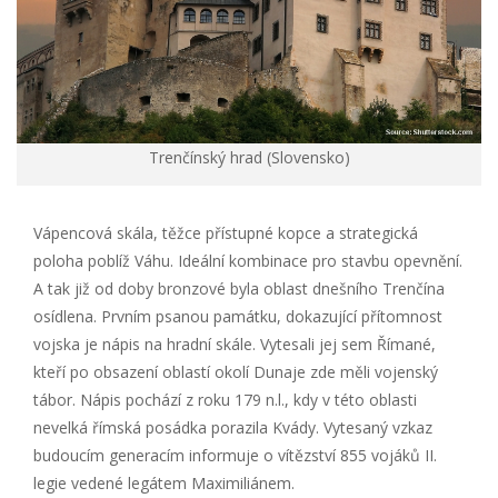
Trenčínský hrad (Slovensko)
Vápencová skála, těžce přístupné kopce a strategická
poloha poblíž Váhu. Ideální kombinace pro stavbu opevnění.
A tak již od doby bronzové byla oblast dnešního Trenčína
osídlena. Prvním psanou památku, dokazující přítomnost
vojska je nápis na hradní skále. Vytesali jej sem Římané,
kteří po obsazení oblastí okolí Dunaje zde měli vojenský
tábor. Nápis pochází z roku 179 n.l., kdy v této oblasti
nevelká římská posádka porazila Kvády. Vytesaný vzkaz
budoucím generacím informuje o vítězství 855 vojáků II.
legie vedené legátem Maximiliánem.