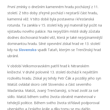
První zmínky o dnešním kamenném hradu pocházejí z 11.
století. Z této doby zřejmě pochází i nejstarší část hradu,
kamenná věž. V této době byla postavena i křesťanská
rotunda. Ta zanikla v 15. století kdy její materiál byl požit na
výstavbu nového paláce. Na nejvyšším místě skály zůstala
dodnes dochovaná hradní věž, která je také nejvýznamnější
dominantou hradu. Silné opevnění získal hrad ve 13. století
kdy na
Slovensko
vpadli Tataři, kterým se Trenčínský hrad
ubránil.
V období Velkomoravském patřil hrad k Nitranském
knížectví. V druhé polovině 13. století dochází k největším
rozkvětu hradu. Získal jej tehdy Petr Čák a později jeho syn
Matúš ovládal skoro celé Slovensko a část severního
Maďarska. Matúš, zvaný Trenčianský, si hrad zvolil za své
sídlo. Matúš během svého života obratně manévroval v
tehdejší politice. Během svého života střídavě podporoval
uherského a českého krále a díky tomu se mu dařilo