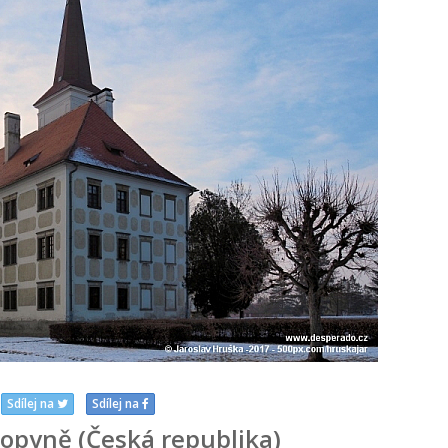
Sdílej na
Sdílej na
opyně (Česká republika)