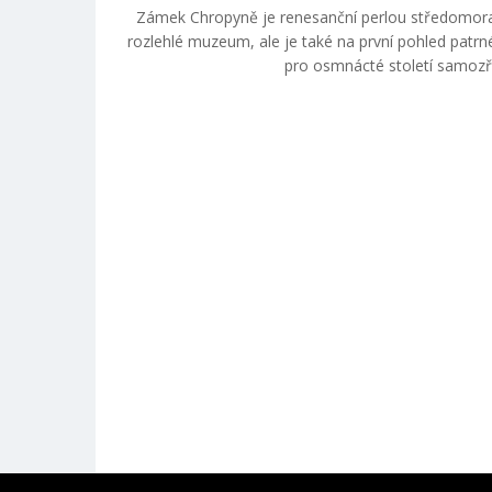
Zámek Chropyně je renesanční perlou středomorav
rozlehlé muzeum, ale je také na první pohled patrné
pro osmnácté století samozře