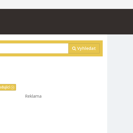
Vyhledat
edující
Reklama