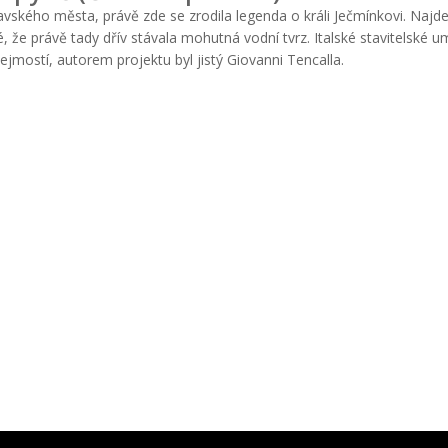
ského města, právě zde se zrodila legenda o králi Ječmínkovi. Najde
, že právě tady dřív stávala mohutná vodní tvrz. Italské stavitelské u
jmostí, autorem projektu byl jistý Giovanni Tencalla.