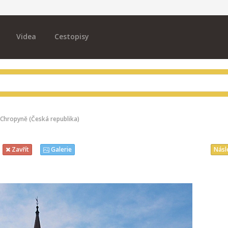
Videa
Cestopisy
Chropyně (Česká republika)
Násl
Zavřít
Galerie