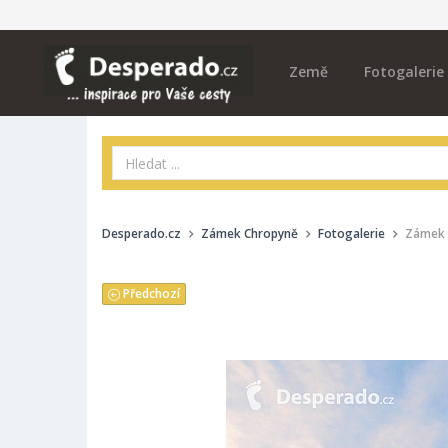
Země
Fotogalerie
Desperado.cz
Zámek Chropyně
Fotogalerie
Zámek 
Předchozí