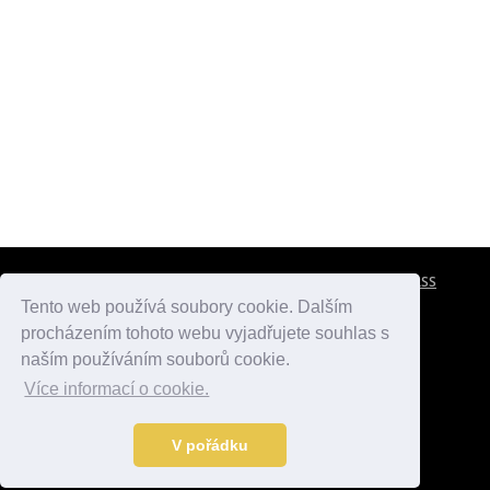
CESTOVNÍ POJIŠTĚNÍ
KONTAKTY
REKLAMA
RSS
Tento web používá soubory cookie. Dalším
procházením tohoto webu vyjadřujete souhlas s
atlasmest.cz
atlaspamatek.info
atlaszemi.info
naším používáním souborů cookie.
Více informací o cookie.
© 2005 - 2026 Desperado.cz. Všechna práva vyhrazena.
Data o počasí jsou přebírána z
OpenWeather
.
V pořádku
Kontakt:
mail@desperado.cz