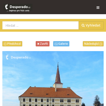
Vyhledat
Předchozí
Následující
Zavřít
Galerie