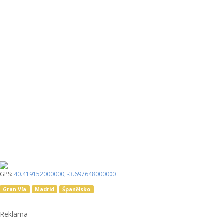
GPS:
40.419152000000
,
-3.697648000000
Gran Vía
Madrid
Španělsko
Reklama