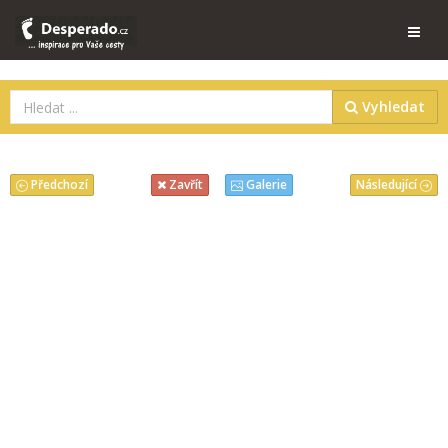
Vyhledat
Předchozí
Následující
Zavřít
Galerie