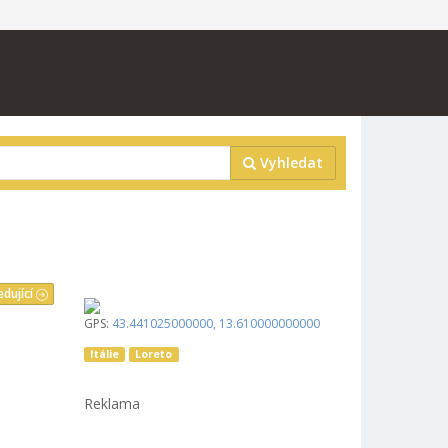
Vyhledat
edující
GPS:
43.441025000000
,
13.610000000000
Itálie
Loreto
Reklama