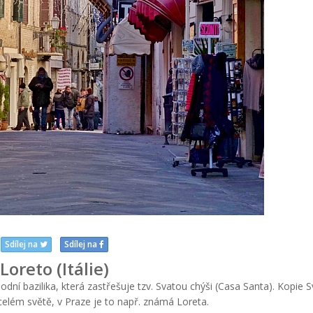
Sdílej na
Sdílej na
Loreto (Itálie)
dní bazilika, která zastřešuje tzv. Svatou chýši (Casa Santa). Kopie S
celém světě, v Praze je to např. známá Loreta.