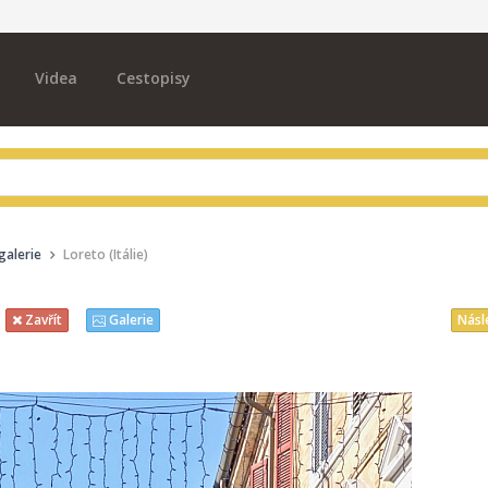
Videa
Cestopisy
galerie
Loreto (Itálie)
Násl
Zavřít
Galerie