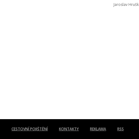
Jaroslav Hrušk
CESTOVNÍ POJIŠTĚNÍ
KONTAKTY
REKLAMA
RSS