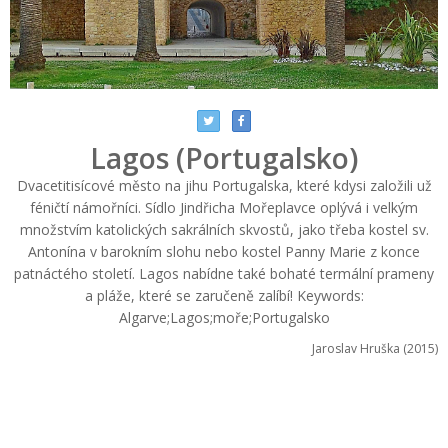
Lagos (Portugalsko)
Dvacetitisícové město na jihu Portugalska, které kdysi založili už
féničtí námořníci. Sídlo Jindřicha Mořeplavce oplývá i velkým
množstvím katolických sakrálních skvostů, jako třeba kostel sv.
Antonína v barokním slohu nebo kostel Panny Marie z konce
patnáctého století. Lagos nabídne také bohaté termální prameny
a pláže, které se zaručeně zalíbí! Keywords:
Algarve;Lagos;moře;Portugalsko
Jaroslav Hruška (2015)