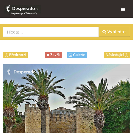
Vyhledat
Předchozí
Následující
Zavřít
Galerie