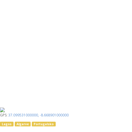
GPS:
37.099531000000
,
-8.668901000000
Lagos
Algarve
Portugalsko