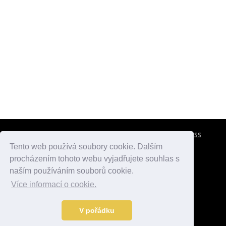
CESTOVNÍ POJIŠTĚNÍ
KONTAKTY
REKLAMA
RSS
Tento web používá soubory cookie. Dalším
procházením tohoto webu vyjadřujete souhlas s
atlasmest.cz
atlaspamatek.info
atlaszemi.info
naším používáním souborů cookie.
Více informací o cookie.
© 2005 - 2026 Desperado.cz. Všechna práva vyhrazena.
Data o počasí jsou přebírána z
OpenWeather
.
V pořádku
Kontakt:
mail@desperado.cz