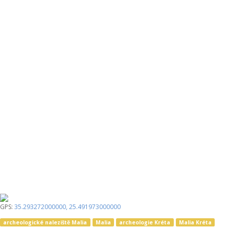
GPS:
35.293272000000
,
25.491973000000
archeologické naleziště Malia
Malia
archeologie Kréta
Malia Kréta