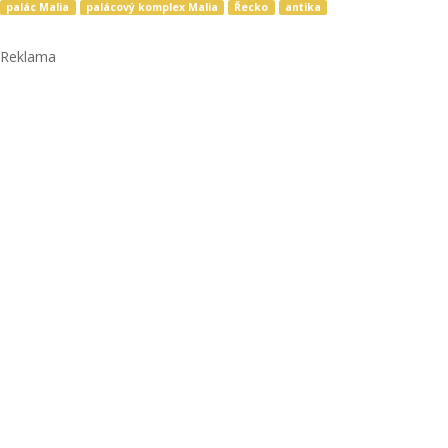
palác Malia
palácový komplex Malia
Řecko
antika
Reklama