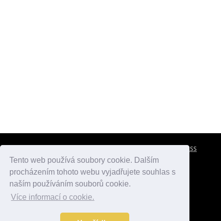
CESTOVNÍ POJIŠTĚNÍ
KONTAKTY
REKLAMA
RSS
Tento web používá soubory cookie. Dalším
procházením tohoto webu vyjadřujete souhlas s
atlasmest.cz
atlaspamatek.info
atlaszemi.info
naším používáním souborů cookie.
Více informací o cookie.
© 2005 - 2026 Desperado.cz. Všechna práva vyhrazena.
Data o počasí jsou přebírána z
OpenWeather
.