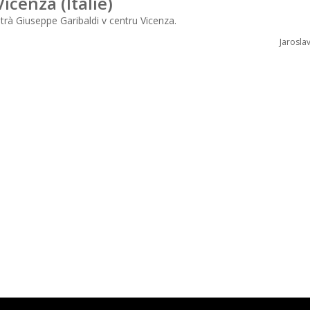
Vicenza (Itálie)
ntrà Giuseppe Garibaldi v centru Vicenza.
Jarosla