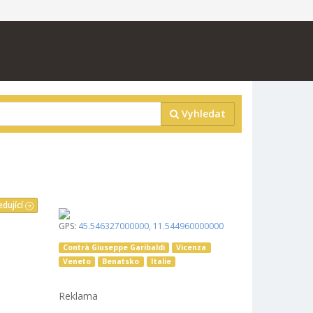
Vyhledat
edující
GPS:
45.546327000000
,
11.544960000000
Contrà Giuseppe Garibaldi
Vicenza
Veneto
Benatsko
Italie
Reklama