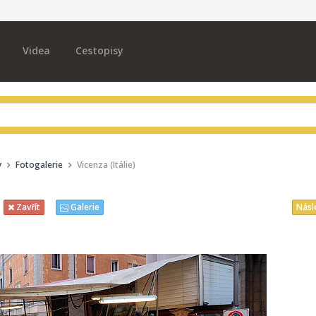
Videa
Cestopisy
y
Fotogalerie
Vicenza (Itálie)
Násl
Zavřít
Galerie