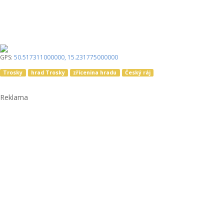
GPS:
50.517311000000
,
15.231775000000
Trosky
hrad Trosky
zřícenina hradu
Český ráj
Reklama