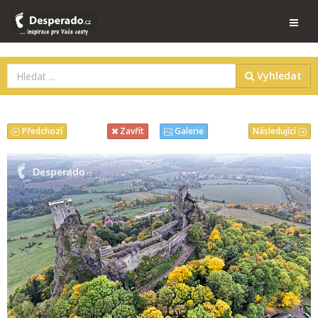
Vyhledat
Předchozí
Následující
Zavřít
Galerie