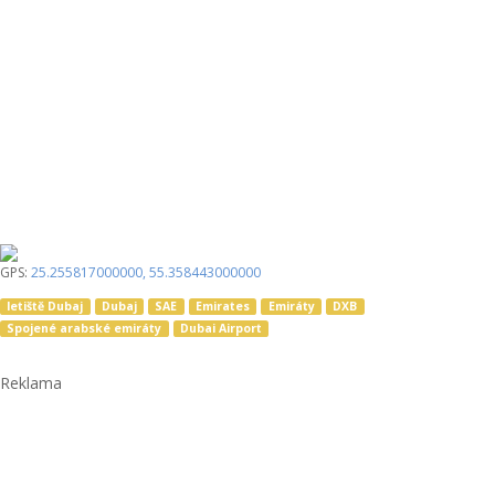
GPS:
25.255817000000
,
55.358443000000
letiště Dubaj
Dubaj
SAE
Emirates
Emiráty
DXB
Spojené arabské emiráty
Dubai Airport
Reklama