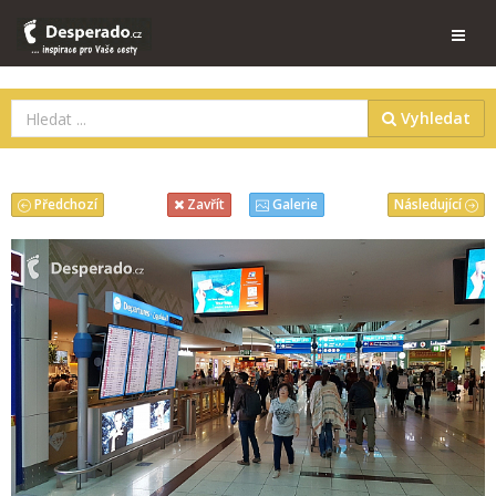
Vyhledat
Předchozí
Následující
Zavřít
Galerie