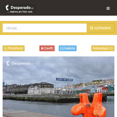
Vyhledat
Předchozí
Následující
Zavřít
Galerie