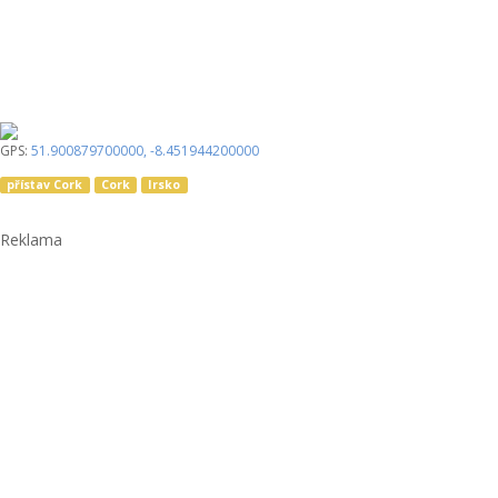
GPS:
51.900879700000
,
-8.451944200000
přístav Cork
Cork
Irsko
Reklama