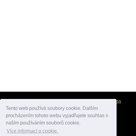
CESTOVNÍ POJIŠTĚNÍ
KONTAKTY
REKLAMA
RSS
Tento web používá soubory cookie. Dalším
procházením tohoto webu vyjadřujete souhlas s
atlasmest.cz
atlaspamatek.info
atlaszemi.info
naším používáním souborů cookie.
Více informací o cookie.
© 2005 - 2026 Desperado.cz. Všechna práva vyhrazena.