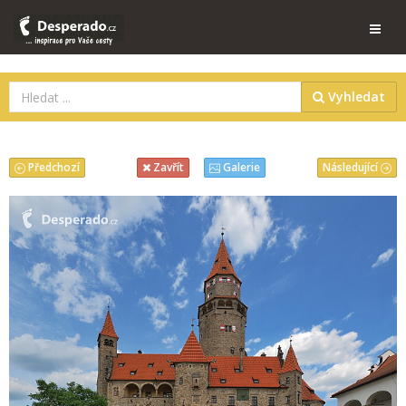
Vyhledat
Předchozí
Následující
Zavřít
Galerie