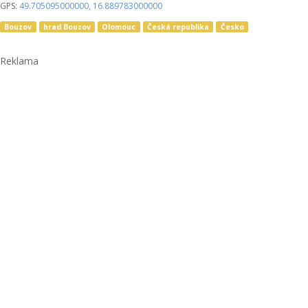
GPS:
49.705095000000
,
16.889783000000
Bouzov
hrad Bouzov
Olomouc
Česká republika
Česko
Reklama