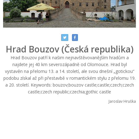
Hrad Bouzov (Česká republika)
Hrad Bouzov patří k našim nejnavštěvovanějším hradům a
najdete jej 40 km severozápadně od Olomouce. Hrad byl
vystavěn na přelomu 13. a 14. století, ale svou dnešní „gotickou“
podobu získal až při přestavbě v romantickém stylu z přelomu 19.
a 20. století. Keywords: bouzov;bouzov castle;castle;czech;czech
castle;czech republic;czechia;gothic castle
Jaroslav Hruška