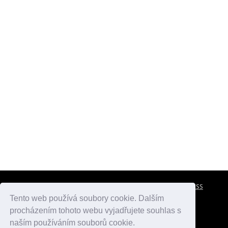
CESTOVNÍ POJIŠTĚNÍ
KONTAKTY
REKLAMA
RSS
Tento web používá soubory cookie. Dalším
procházením tohoto webu vyjadřujete souhlas s
atlasmest.cz
atlaspamatek.info
atlaszemi.info
naším používáním souborů cookie.