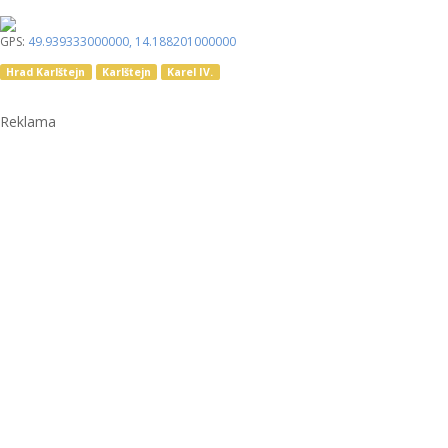
GPS:
49.939333000000
,
14.188201000000
Hrad Karlštejn
Karlštejn
Karel IV.
Reklama