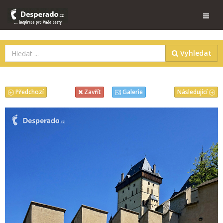
Vyhledat
Předchozí
Následující
Zavřít
Galerie