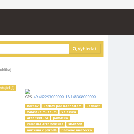
Vyhledat
ublika)
edující
GPS:
49.462293000000
,
18.148308000000
Rožnov
Rožnov pod Radhoštěm
Radhošť
Valašské muzeum
Valašsko
architektura
památka
valašská architektura
skanzen
muzeum v přírodě
Dřevěné městečko