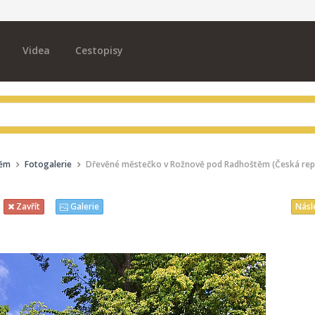
Videa
Cestopisy
těm
Fotogalerie
Dřevěné městečko v Rožnově pod Radhoštěm (Česká rep
Násl
Zavřít
Galerie