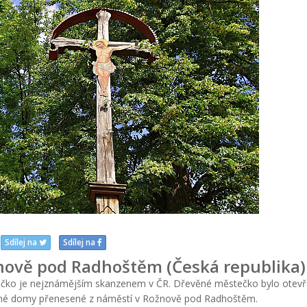
Sdílej na
Sdílej na
nově pod Radhoštěm (Česká republika)
čko je nejznámějším skanzenem v ČR. Dřevěné městečko bylo otevř
ěné domy přenesené z náměstí v Rožnově pod Radhoštěm.