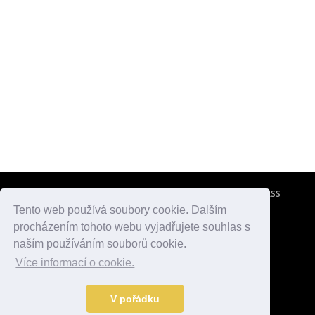
CESTOVNÍ POJIŠTĚNÍ
KONTAKTY
REKLAMA
RSS
Tento web používá soubory cookie. Dalším
procházením tohoto webu vyjadřujete souhlas s
atlasmest.cz
atlaspamatek.info
atlaszemi.info
naším používáním souborů cookie.
Více informací o cookie.
© 2005 - 2026 Desperado.cz. Všechna práva vyhrazena.
Data o počasí jsou přebírána z
OpenWeather
.
V pořádku
Kontakt:
mail@desperado.cz