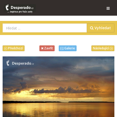
Vyhledat
Předchozí
Následující
Zavřít
Galerie