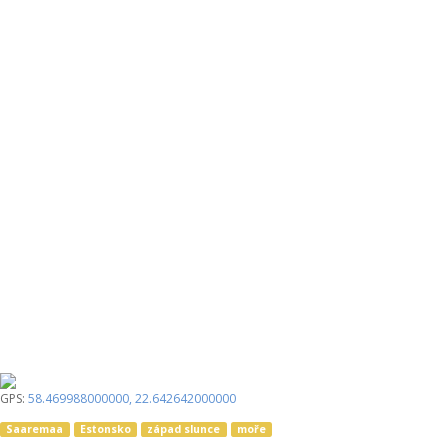
GPS:
58.469988000000
,
22.642642000000
Saaremaa
Estonsko
západ slunce
moře