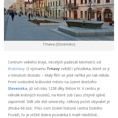
Trnava (Slovensko)
Centrum velkého kraje, necelých padesát kilometrů od
Bratislavy
. O významu
Trnavy
svědčí i přezdívka, které se jí
v minulosti dostalo – Malý Řím se jistě neříká jen tak někde.
První svobodné královské město na území dnešního
Slovenska
, již od roku 1238 díky Bélovi IV. V centru je
několik krásných kostelů, na které zub času zřejmě úplně
zapomněl. Sídlí zde dvě univerzity, celkový počet obyvatel je
zhruba 66 tisíc. Přes osm století historie centra Dolního
Pováží, to je určitě dobrá pozvánka k malé návštěvě…