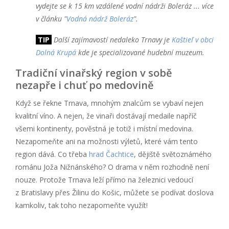
vydejte se k 15 km vzdálené vodní nádrži Boleráz ... více
v článku "
Vodná nádrž Boleráz
".
TIP
Další zajímavostí nedaleko Trnavy je
Kaštieľ v obci
Dolná Krupá
kde je specializované hudební muzeum.
Tradiční vinařský region v sobě
nezapře i chuť po medovině
Když se řekne Trnava, mnohým znalcům se vybaví nejen
kvalitní víno. A nejen, že vinaři dostávají medaile napříč
všemi kontinenty, pověstná je totiž i místní medovina.
Nezapomeňte ani na možnosti výletů, které vám tento
region dává. Co třeba
hrad Čachtice
, dějiště světoznámého
románu Joža Nižnánského? O drama v něm rozhodně není
nouze. Protože Trnava leží přímo na železnici vedoucí
z Bratislavy přes Žilinu do Košic, můžete se podívat doslova
kamkoliv, tak toho nezapomeňte využít!