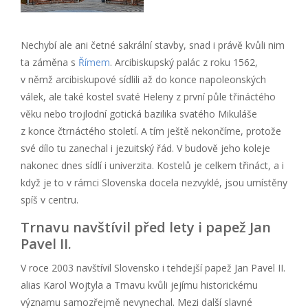
Nechybí ale ani četné sakrální stavby, snad i právě kvůli nim
ta záměna s
Římem
. Arcibiskupský palác z roku 1562,
v němž arcibiskupové sídlili až do konce napoleonských
válek, ale také kostel svaté Heleny z první půle třináctého
věku nebo trojlodní gotická bazilika svatého Mikuláše
z konce čtrnáctého století. A tím ještě nekončíme, protože
své dílo tu zanechal i jezuitský řád. V budově jeho koleje
nakonec dnes sídlí i univerzita. Kostelů je celkem třináct, a i
když je to v rámci Slovenska docela nezvyklé, jsou umístěny
spíš v centru.
Trnavu navštívil před lety i papež Jan
Pavel II.
V roce 2003 navštívil Slovensko i tehdejší papež Jan Pavel II.
alias Karol Wojtyla a Trnavu kvůli jejímu historickému
významu samozřejmě nevynechal. Mezi další slavné