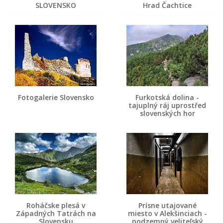
SLOVENSKO
Hrad Čachtice
Fotogalerie Slovensko
Furkotská dolina -
tajuplný ráj uprostřed
slovenských hor
Roháčske plesá v
Prísne utajované
Západných Tatrách na
miesto v Alekšinciach -
Slovensku
podzemný veliteľský