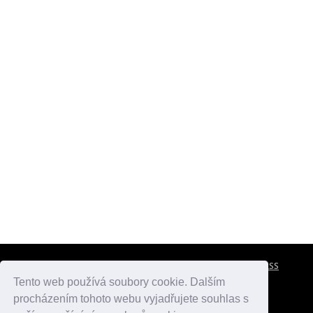
CESTOVNÍ POJIŠTĚNÍ
KONTAKTY
REKLAMA
RSS
Tento web používá soubory cookie. Dalším
procházením tohoto webu vyjadřujete souhlas s
atlasmest.cz
atlaspamatek.info
atlaszemi.info