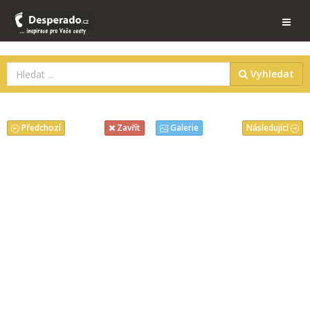
Vyhledat
Předchozí
Následující
Zavřít
Galerie