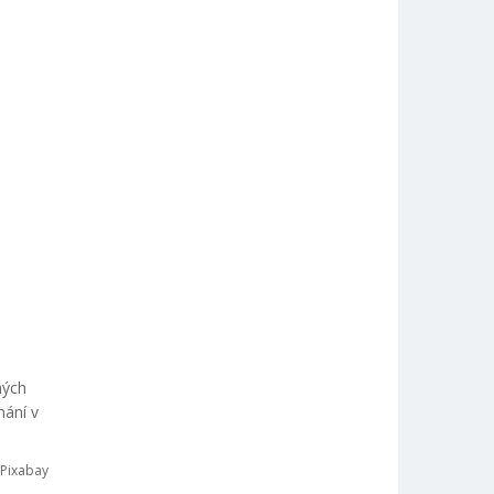
ných
mání v
 Pixabay