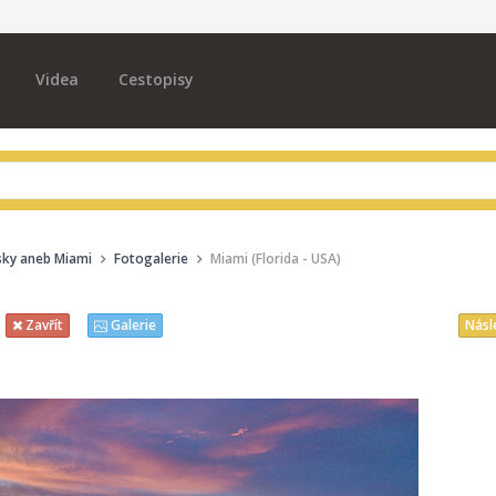
Videa
Cestopisy
sky aneb Miami
Fotogalerie
Miami (Florida - USA)
Násl
Zavřít
Galerie