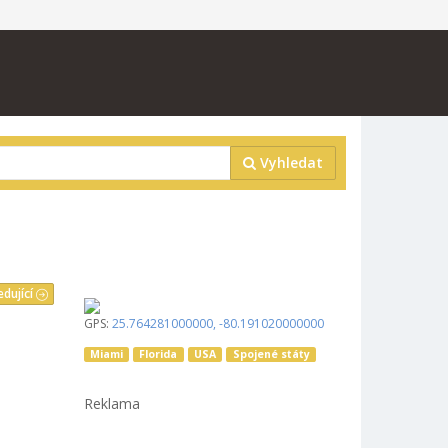
Vyhledat
edující
GPS:
25.764281000000
,
-80.191020000000
Miami
Florida
USA
Spojené státy
Reklama