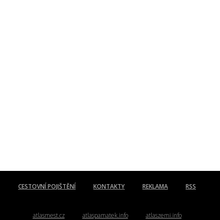
CESTOVNÍ POJIŠTĚNÍ
KONTAKTY
REKLAMA
RSS
atlasmest.cz
atlaspamatek.info
atlaszemi.info