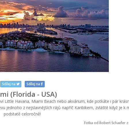
Sdílej na
Sdílej na
mi (Florida - USA)
í Little Havana, Miami Beach nebo akvárium, kde potkáte i pár krás
ěvu jednoho z nejslavnějších rájů napříč Karibikem, zvláště když je k 
podstatě celoročně!
Fotka od Robert Schaefer z