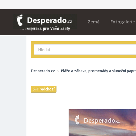
Země
Fotogalerie
Desperado.cz
Pláže a zábava, promenády a sluneční papr
Předchozí