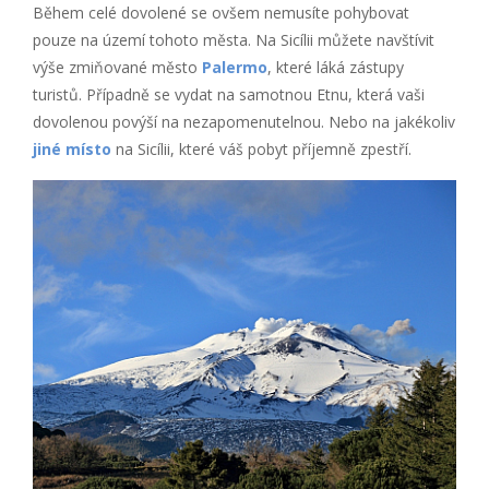
Během celé dovolené se ovšem nemusíte pohybovat
pouze na území tohoto města. Na Sicílii můžete navštívit
výše zmiňované město
Palermo
, které láká zástupy
turistů. Případně se vydat na samotnou Etnu, která vaši
dovolenou povýší na nezapomenutelnou. Nebo na jakékoliv
jiné místo
na Sicílii, které váš pobyt příjemně zpestří.