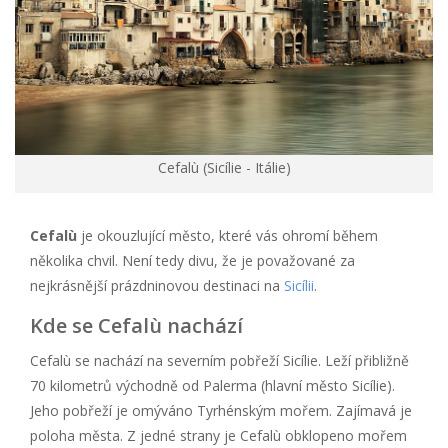
Cefalù (Sicílie - Itálie)
Cefalù
je okouzlující město, které vás ohromí během
několika chvil. Není tedy divu, že je považované za
nejkrásnější prázdninovou destinaci na
Sicílii
.
Kde se Cefalù nachází
Cefalù se nachází na severním pobřeží Sicílie. Leží přibližně
70 kilometrů východně od Palerma (hlavní město Sicílie).
Jeho pobřeží je omýváno Tyrhénským mořem. Zajímavá je
poloha města. Z jedné strany je Cefalù obklopeno mořem