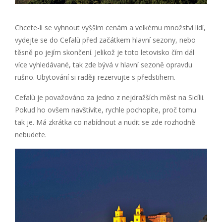
Chcete-li se vyhnout vyšším cenám a velkému množství lidí,
vydejte se do Cefalù před začátkem hlavní sezony, nebo
těsně po jejím skončení. Jelikož je toto letovisko čím dál
více vyhledávané, tak zde bývá v hlavní sezoně opravdu
rušno. Ubytování si raději rezervujte s předstihem.
Cefalù je považováno za jedno z nejdražších měst na Sicílii.
Pokud ho ovšem navštívíte, rychle pochopíte, proč tomu
tak je. Má zkrátka co nabídnout a nudit se zde rozhodně
nebudete.