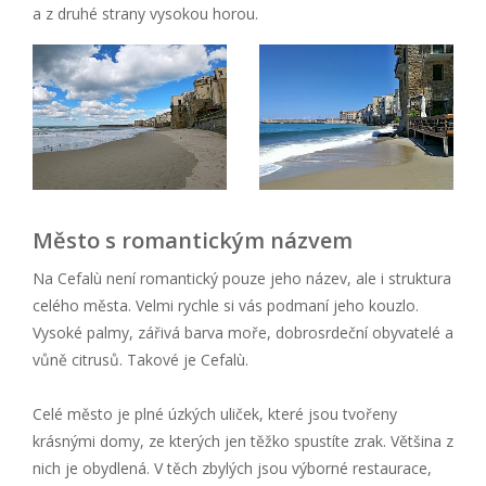
a z druhé strany vysokou horou.
Město s romantickým názvem
Na Cefalù není romantický pouze jeho název, ale i struktura
celého města. Velmi rychle si vás podmaní jeho kouzlo.
Vysoké palmy, zářivá barva moře, dobrosrdeční obyvatelé a
vůně citrusů. Takové je Cefalù.
Celé město je plné úzkých uliček, které jsou tvořeny
krásnými domy, ze kterých jen těžko spustíte zrak. Většina z
nich je obydlená. V těch zbylých jsou výborné restaurace,