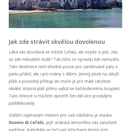
Jak zde strávit skvělou dovolenou
Láká vás dovolená ve městě Cefalù, ale nejste si jisti, zda
se zde nebudete nudit? Tak toho se opravdu bát nemusíte.
Tato destinace není vhodná pouze pro zamilované páry a
partu přátel, ale i pro rodiny s dětmi. Jemný písek na zdejší
pláži a pozvolný přístup do moře je pro malé ratolesti
ideální. Krásná pláž přímo vybízí ke každodennímu koupání.
Tuto činnost si můžete zpestřit čím dál více proslulými
paddleboardy.
Dalším zajímavým místem pro vaši návštěvu je stavba
Duomo di Cefalù
, jejíž arabská atmosféra vás zaručeně
nadchne. Katedrála se tyčí nad střechami domů pod