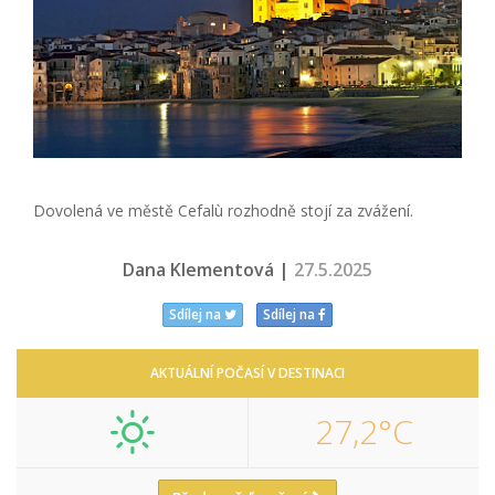
Dovolená ve městě Cefalù rozhodně stojí za zvážení.
Dana Klementová |
27.5.2025
Sdílej na
Sdílej na
AKTUÁLNÍ POČASÍ V DESTINACI
27,2°C