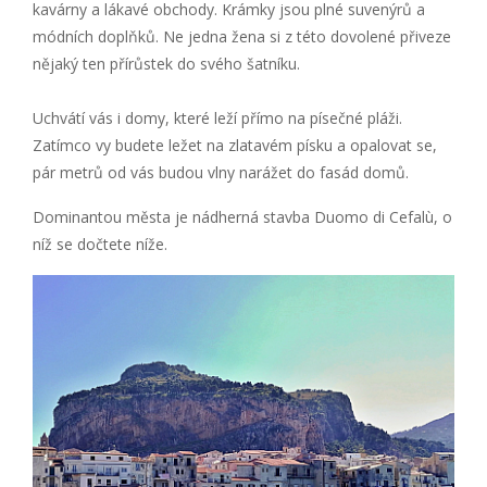
kavárny a lákavé obchody. Krámky jsou plné suvenýrů a
módních doplňků. Ne jedna žena si z této dovolené přiveze
nějaký ten přírůstek do svého šatníku.
Uchvátí vás i domy, které leží přímo na písečné pláži.
Zatímco vy budete ležet na zlatavém písku a opalovat se,
pár metrů od vás budou vlny narážet do fasád domů.
Dominantou města je nádherná stavba Duomo di Cefalù, o
níž se dočtete níže.