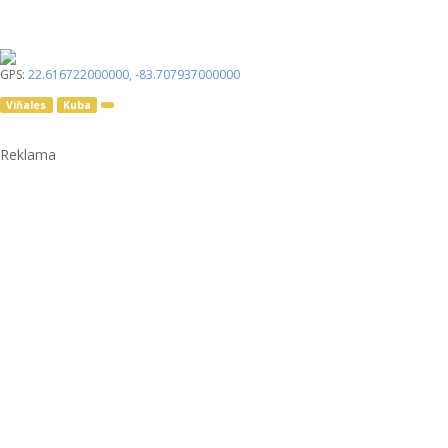
GPS:
22.616722000000
,
-83.707937000000
Viňales
Kuba
Reklama