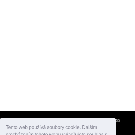
CESTOVNÍ POJIŠTĚNÍ
KONTAKTY
REKLAMA
RSS
Tento web používá soubory cookie. Dalším
procházením tohoto webu vyjadřujete souhlas s