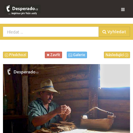
Vyhledat
Předchozí
Následující
Zavřít
Galerie