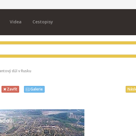
Videa
Cestopisy
ntový důl v Rusku
Násl
Zavřít
Galerie