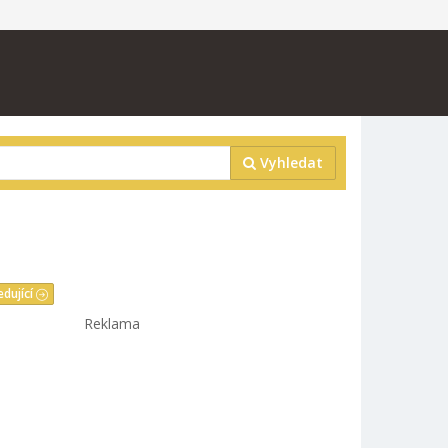
Vyhledat
edující
Reklama