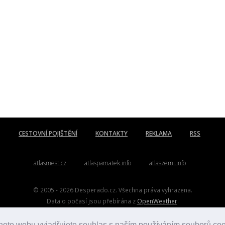
CESTOVNÍ POJIŠTĚNÍ
KONTAKTY
REKLAMA
RSS
atlasmest.cz
atlaspamatek.info
atlaszemi.info
© 2005 - 2026 Desperado.cz. Všechna práva vyhrazena.
Data o počasí jsou přebírána z
OpenWeather
.
Kontakt:
mail@desperado.cz
hoto webu vyjadřujete souhlas s naším používáním souborů co