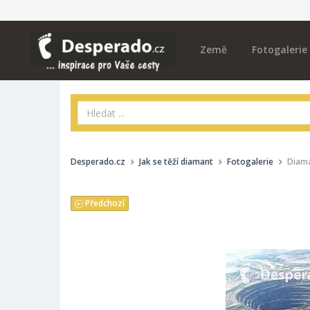
Země
Fotogalerie
Desperado.cz
Jak se těží diamant
Fotogalerie
Diama
Předchozí