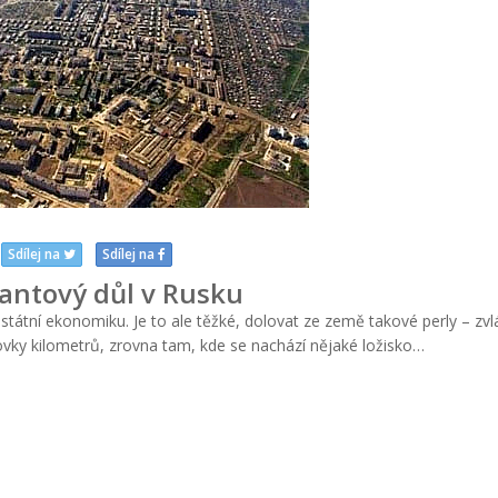
Sdílej na
Sdílej na
antový důl v Rusku
tátní ekonomiku. Je to ale těžké, dolovat ze země takové perly – zvl
ovky kilometrů, zrovna tam, kde se nachází nějaké ložisko…